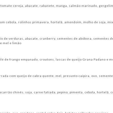
 tomate cereja, abacate, rabanete, manga, salmão marinado, gergeli
om cebola, rolinhos primavera, hortelã, amendoim, molho de soja, mix
ix de verduras, abacate, cranberry, sementes de abóbora, sementes de
de mel e limão
filé de frango empanado, croutons, lascas de queijo Grana Padano e m
orrada com queijo de cabra quente, mel, presunto caipira, ovo, sement
carrão chinês, soja, carne fatiada, pepino, pimenta, cebola, hortelã,