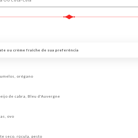
nja OU Coca-Cola
te ou crème fraîche de sua preferência
gumelos, orégano
eijo de cabra, Bleu d'Auvergne
as, ovo
te seco, rúcula, pesto