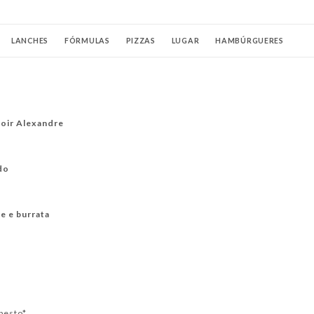
LANCHES
FÓRMULAS
PIZZAS
LUGAR
HAMBÚRGUERES
ERVEJAS
CERVEJAS ENGARRAFADA
APERITIVOS
UÍSQUES
OS DA FRANÇA
HORA DO APERO
COQUETÉIS "ASSINATURA"
noir Alexandre
M ÁLCOOL
VINHOS
Champanhes
BEBIDAS QUENTES
do
e e burrata
pesto*