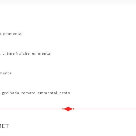
o, emmental
, crème fraîche, emmental
mmental
la grelhada, tomate, emmental, pesto
MET