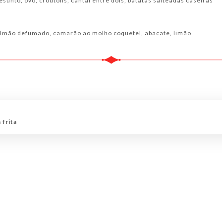
esunto, ovo, croutons, cantal entre dois, batatas salteadas caseiras
salmão defumado, camarão ao molho coquetel, abacate, limão
 frita