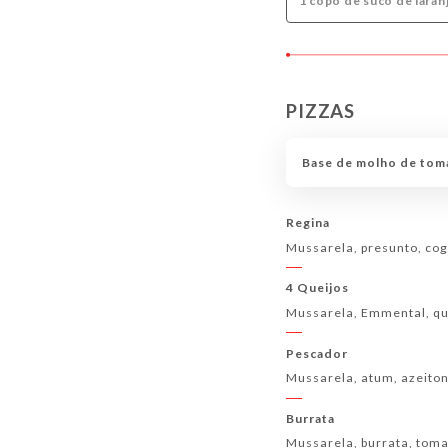
1 copo de suco de lara
PIZZAS
Base de molho de toma
Regina
Mussarela, presunto, co
4 Queijos
Mussarela, Emmental, qu
Pescador
Mussarela, atum, azeiton
Burrata
Mussarela, burrata, toma