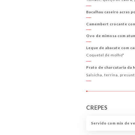
Bacalhau caseiro acras p
Camembert crocante com
Ovo de mimosa com atu
Leque de abacate com c
Coquetel de molho*
Prato de charcutaria da
Salsicha, terrina, presunt
CREPES
Servido com mix de v