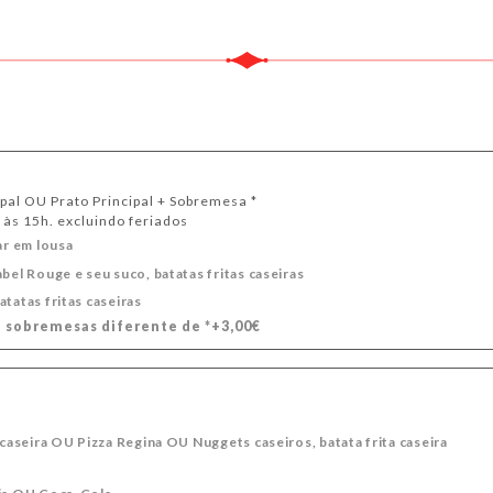
ipal OU Prato Principal + Sobremesa *
 às 15h. excluindo feriados
ar em lousa
bel Rouge e seu suco, batatas fritas caseiras
tatas fritas caseiras
sobremesas diferente de *+3,00€
 caseira OU Pizza Regina OU Nuggets caseiros, batata frita caseira