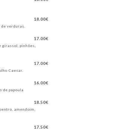
m
18.00€
 de verduras.
17.00€
 girassol, pinhões,
17.00€
olho Caesar.
16.00€
es de papoula
18.50€
 coentro, amendoim,
17.50€