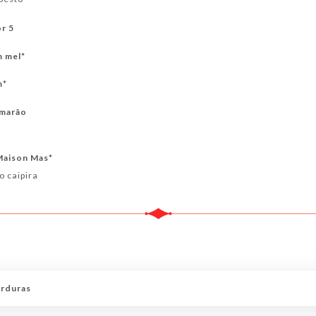
or 5
 mel*
m*
amarão
 Maison Mas*
o caipira
erduras