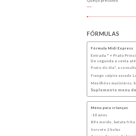
Queijo presunto
FÓRMULAS
Fórmula Midi Express
Entrada * + Prato Princ
De segunda a sexta até
Prato do dia*, a consult
Frango caipira assado La
Mexilhões marinières, ba
Suplemento menu de 
Menu para crianças
-10 anos
Bife moído, batata frita
Sorvete 2 bolas