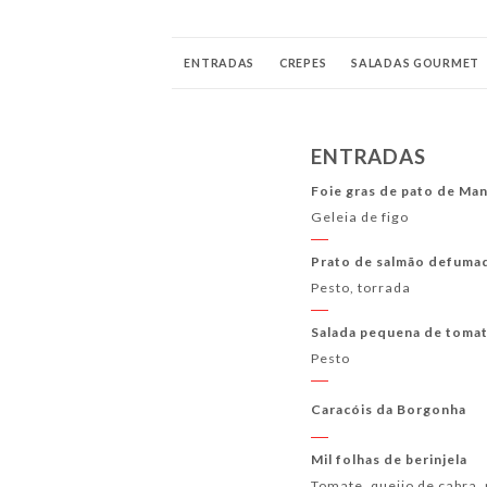
ENTRADAS
CREPES
SALADAS GOURMET
SOBREMESAS CASEIRAS
BEBIDAS FRIAS
C
ENTRADAS
HORA DO APERO!!!!
ÁLCOOIS
DIGESTIV
Foie gras de pato de Ma
Geleia de figo
COCKTAILS “OS ESSENCIAIS”
COCKTAILS SE
Prato de salmão defuma
Pesto, torrada
Salada pequena de tomat
Pesto
Caracóis da Borgonha
Mil folhas de berinjela
Tomate, queijo de cabra, 