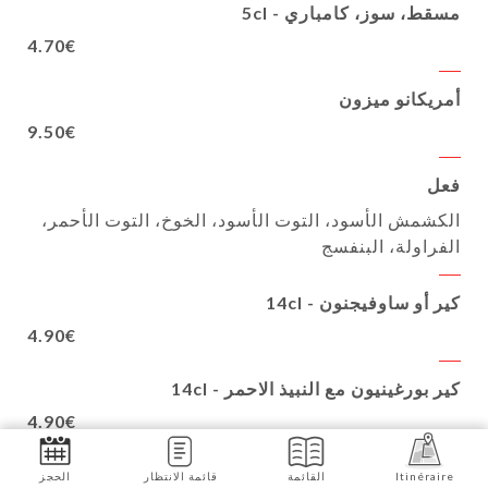
مسقط، سوز، كامباري - 5cl
4.70€
أمريكانو ميزون
9.50€
فعل
الكشمش الأسود، التوت الأسود، الخوخ، التوت الأحمر،
الفراولة، البنفسج
كير أو ساوفيجنون - 14cl
4.90€
كير بورغينيون مع النبيذ الاحمر - 14cl
4.90€
كير رويال أو الشمبانيا - 12cl
Itinéraire
القائمة
قائمة الانتظار
الحجز