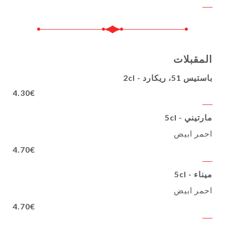
المقبلات
باستيس 51، ريكارد - 2cl
4.30€
مارتيني - 5cl
احمر ابيض
4.70€
ميناء - 5cl
احمر ابيض
4.70€