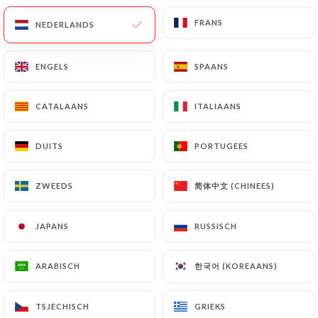
FRANS
FRANS
NEDERLANDS
NEDERLANDS
38 REVIEW
BRASSERIE
ENGELS
ENGELS
SPAANS
SPAANS
10 Place Gambetta
75020 Paris France
CATALAANS
CATALAANS
ITALIAANS
ITALIAANS
DUITS
DUITS
PORTUGEES
PORTUGEES
简体中文 (CHINEES)
简体中文 (CHINEES)
ZWEEDS
ZWEEDS
JAPANS
JAPANS
RUSSISCH
RUSSISCH
한국어 (KOREAANS)
한국어 (KOREAANS)
ARABISCH
ARABISCH
Wie zijn wij?
TSJECHISCH
TSJECHISCH
GRIEKS
GRIEKS