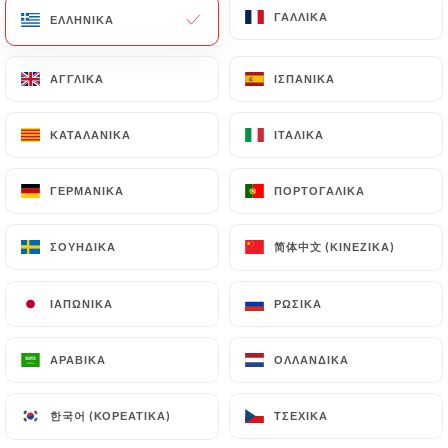
ΓΑΛΛΙΚΆ
ΓΑΛΛΙΚΆ
ΕΛΛΗΝΙΚΆ
ΕΛΛΗΝΙΚΆ
38 ΑΞΙΟΛΌΓΗΣΗ
ΑΓΓΛΙΚΆ
ΑΓΓΛΙΚΆ
ΙΣΠΑΝΙΚΆ
ΙΣΠΑΝΙΚΆ
BRASSERIE
10 Place Gambetta
ΚΑΤΑΛΑΝΙΚΆ
ΚΑΤΑΛΑΝΙΚΆ
ΙΤΑΛΙΚΆ
ΙΤΑΛΙΚΆ
75020 Paris France
ΓΕΡΜΑΝΙΚΆ
ΓΕΡΜΑΝΙΚΆ
ΠΟΡΤΟΓΑΛΙΚΆ
ΠΟΡΤΟΓΑΛΙΚΆ
简体中文 (ΚΙΝΈΖΙΚΑ)
简体中文 (ΚΙΝΈΖΙΚΑ)
ΣΟΥΗΔΙΚΆ
ΣΟΥΗΔΙΚΆ
ΙΑΠΩΝΙΚΆ
ΙΑΠΩΝΙΚΆ
ΡΩΣΙΚΆ
ΡΩΣΙΚΆ
ΑΡΑΒΙΚΆ
ΑΡΑΒΙΚΆ
ΟΛΛΑΝΔΙΚΆ
ΟΛΛΑΝΔΙΚΆ
한국어 (ΚΟΡΕΆΤΙΚΑ)
한국어 (ΚΟΡΕΆΤΙΚΑ)
ΤΣΈΧΙΚΑ
ΤΣΈΧΙΚΑ
Ποιοι είμαστε;