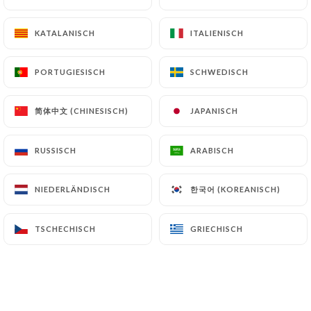
KATALANISCH
KATALANISCH
ITALIENISCH
ITALIENISCH
Christiane R. bewertete
C
5/5
PORTUGIESISCH
PORTUGIESISCH
SCHWEDISCH
SCHWEDISCH
Très bien : accueil, service, cuisine.
简体中文 (CHINESISCH)
简体中文 (CHINESISCH)
JAPANISCH
JAPANISCH
15/06/2026
•
07:01
RUSSISCH
RUSSISCH
ARABISCH
ARABISCH
Véronique D. bewertete
V
5/5
Service rapide et accueil sympathique.
한국어 (KOREANISCH)
한국어 (KOREANISCH)
NIEDERLÄNDISCH
NIEDERLÄNDISCH
Portions généreuses, très bien présentées
et délicieuses. Mon groupe a beaucoup
TSCHECHISCH
TSCHECHISCH
GRIECHISCH
GRIECHISCH
apprécié. La vraie brasserie parisienne
comme on les aime.
17/05/2026
•
06:21