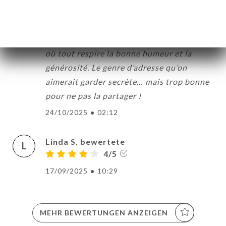
sympas. Recommandation : À tous ceux
qui passent par Paris, un arrêt ici s’impose
! ✨ En résumé : un bistrot au top du top,
où tout respire la bonne humeur et la
générosité. Le genre d’adresse qu’on
aimerait garder secrète… mais trop bonne
pour ne pas la partager !
24/10/2025
•
02:12
Linda S. bewertete
L
4/5
17/09/2025
•
10:29
MEHR BEWERTUNGEN ANZEIGEN